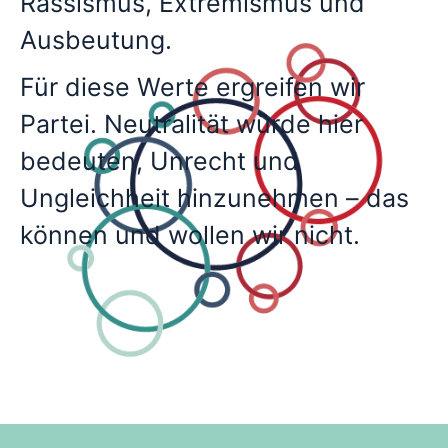
Rassismus, Extremismus und
Ausbeutung.
Für diese Werte ergreifen wir
Partei. Neutralität würde hier
bedeuten, Unrecht und
Ungleichheit hinzunehmen – das
können und wollen wir nicht.